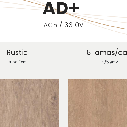
AD+
AC5 / 33 0V
Rustic
8 lamas/ca
superfície
1,899m2