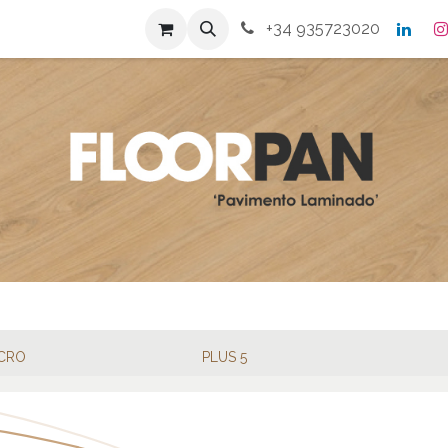
s
Productos
Contacto
+34 935723020
NCRO
PLUS 5