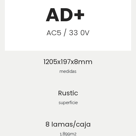
AD+
AC5 / 33 0V
1205x197x8mm
medidas
Rustic
superfície
8 lamas/caja
1,899m2