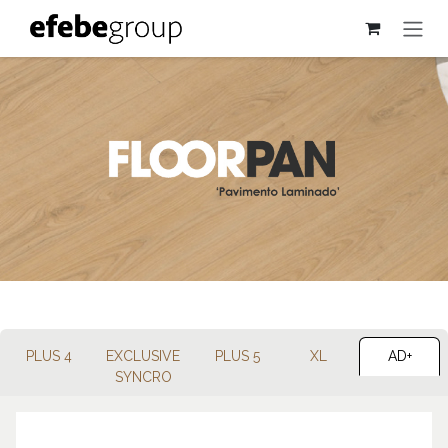
Se rendre au contenu
PLUS 4
EXCLUSIVE
PLUS 5
XL
AD+
SYNCRO