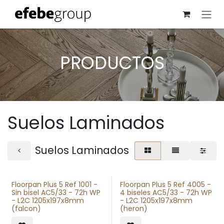
Skip to Content
PRODUCTOS
Suelos Laminados
Suelos Laminados
Floorpan Plus 5 Ref 1001 -
Floorpan Plus 5 Ref 4005 -
Sin bisel AC5/33 - 72h WP
4 biseles AC5/33 - 72h WP
- L2C 1205x197x8mm
- L2C 1205x197x8mm
(falcon)
(heron)