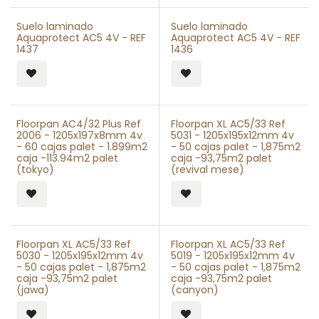
Suelo laminado
Suelo laminado
Aquaprotect AC5 4V - REF
Aquaprotect AC5 4V - REF
1437
1436
Floorpan AC4/32 Plus Ref
Floorpan XL AC5/33 Ref
2006 - 1205x197x8mm 4v
5031 - 1205x195x12mm 4v
- 60 cajas palet - 1.899m2
- 50 cajas palet - 1,875m2
caja -113.94m2 palet
caja -93,75m2 palet
(tokyo)
(revival mese)
Floorpan XL AC5/33 Ref
Floorpan XL AC5/33 Ref
5030 - 1205x195x12mm 4v
5019 - 1205x195x12mm 4v
- 50 cajas palet - 1,875m2
- 50 cajas palet - 1,875m2
caja -93,75m2 palet
caja -93,75m2 palet
(jawa)
(canyon)