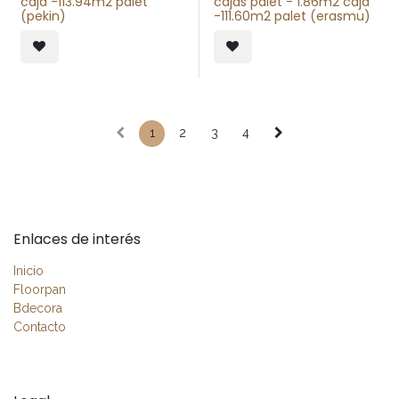
caja -113.94m2 palet
cajas palet - 1.86m2 caja
(pekin)
-111.60m2 palet (erasmu)
1
2
3
4
Enlaces de interés
Inicio
Floorpan
Bdecora
Contacto