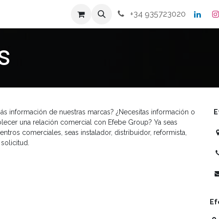
s
Productos
Contacto
+34 935723020
s
más información de nuestras marcas? ¿Necesitas información o
E
ablecer una relación comercial con Efebe Group? Ya seas
entros comerciales, seas instalador, distribuidor, reformista,
solicitud.
Ef