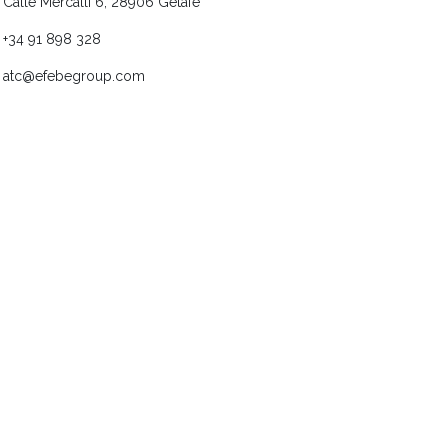
Calle Mercalli 6, 28906 Getafe
+34 91 898 328
atc@efebegroup.com