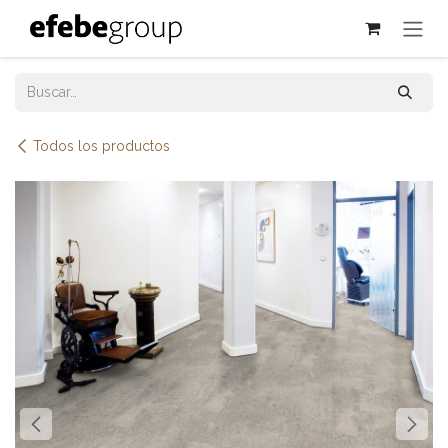
Ir al contenido
Todos los productos