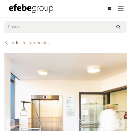
Ir al contenido
Todos los productos