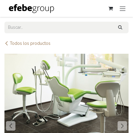
Ir al contenido
Todos los productos