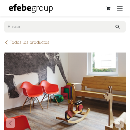
Ir al contenido
Todos los productos