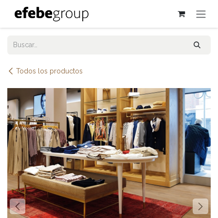
Ir al contenido
Todos los productos