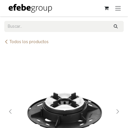
Ir al contenido
Todos los productos