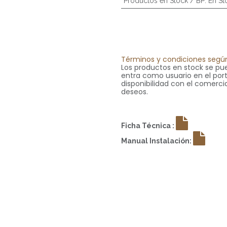
Productos en Stock / BP
:
En St
Términos y condiciones según
Los productos en stock se pue
entra como usuario en el portal
disponibilidad con el comercia
deseos.
Ficha Técnica :
Manual Instalación: