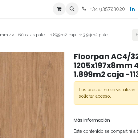
s
Productos
Contacto
+34 935723020
m 4v - 60 cajas palet - 1.899m2 caja -113.94m2 palet
Floorpan AC4/32 
1205x197x8mm 4v
1.899m2 caja -11
Los precios no se visualizan. 
solicitar acceso.
Más información
Este contenido se compartirá a 