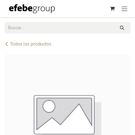
Ir al contenido
Todos los productos