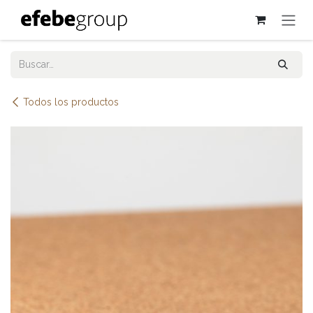
Ir al contenido
Todos los productos