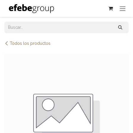
Ir al contenido
Todos los productos