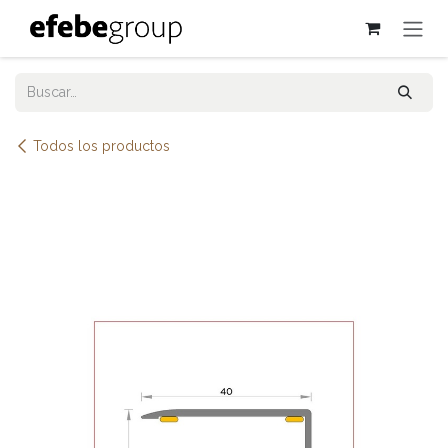
Ir al contenido
Todos los productos