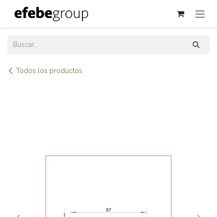
Ir al contenido
Todos los productos