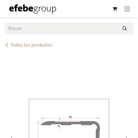
Ir al contenido
Todos los productos