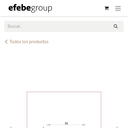
Ir al contenido
Todos los productos