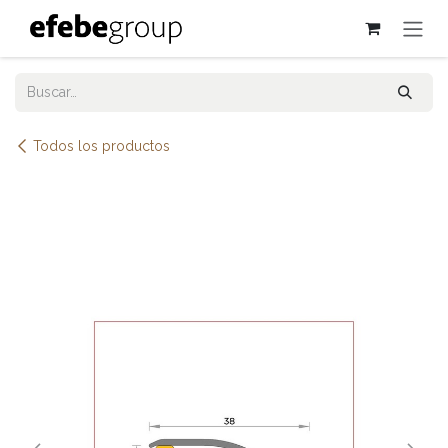
Ir al contenido
Todos los productos