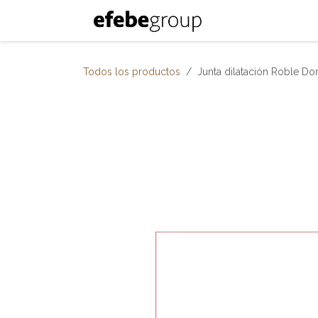
Ir al contenido
Inicio
Nosotro
Todos los productos
Junta dilatación Roble Do