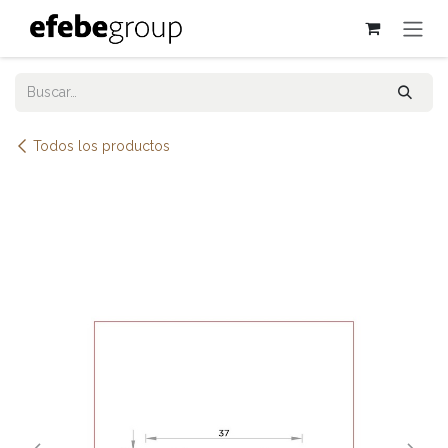
Ir al contenido
Todos los productos