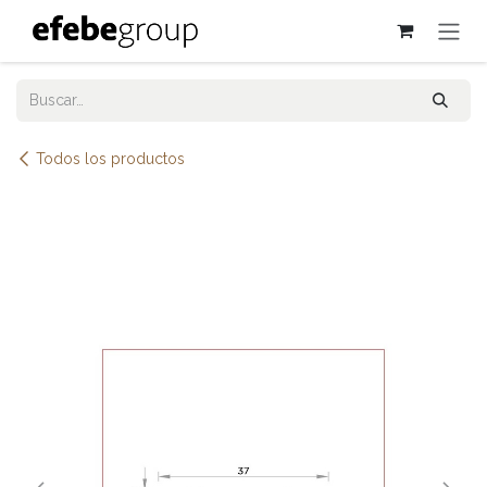
Ir al contenido
Todos los productos