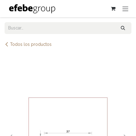
Ir al contenido
Todos los productos