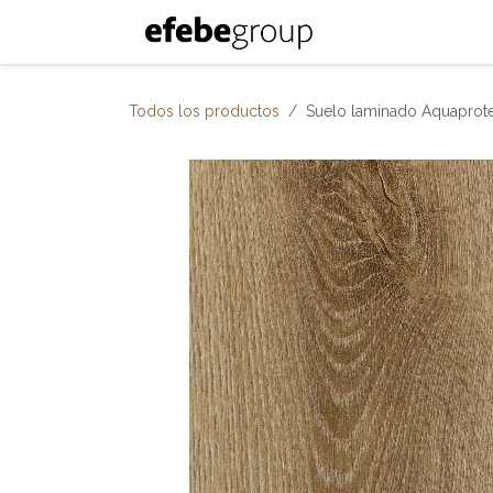
Ir al contenido
Inicio
Nosotro
Todos los productos
Suelo laminado Aquaprote