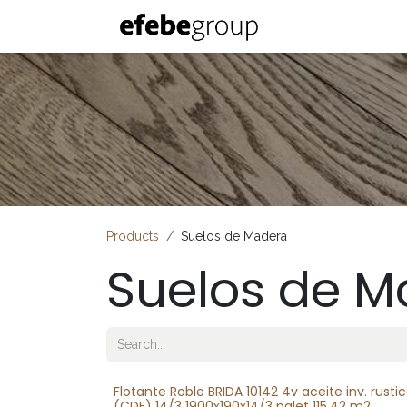
Skip to Content
Inicio
Nosotro
Products
Suelos de Madera
Suelos de M
Flotante Roble BRIDA 10142 4v aceite inv. rusti
(CDE) 14/3 1900x190x14/3 palet 115.42 m2