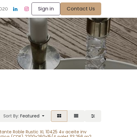
Sign in
Contact Us
020
Sort By:
Featured
otante Roble Rustic XL 10425 4v aceite inv
stica (CDE) 2200x260x15/4 palet 113,256 m2