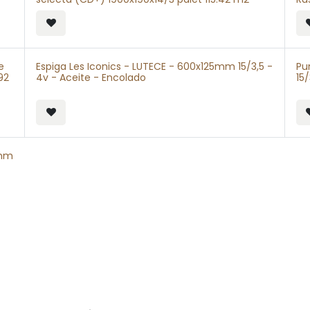
e
Espiga Les Iconics - LUTECE - 600x125mm 15/3,5 -
Pu
92
4v - Aceite - Encolado
15
2mm