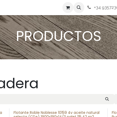
s
Productos
Contacto
+34 935723
PRODUCTOS
adera
ca
Flotante Roble Noblesse 10159 4v aceite natural
Fl
selecta (CD+) 1900x190x14/3 palet 115.42 m2
Ru