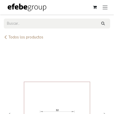
Ir al contenido
Todos los productos