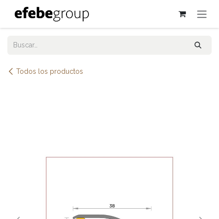
Ir al contenido
Todos los productos