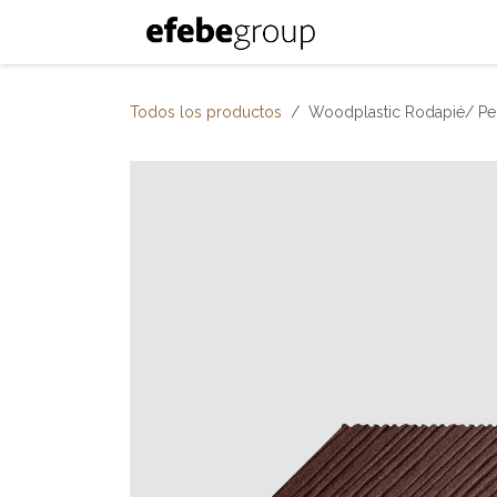
Ir al contenido
Inicio
Nosotro
Todos los productos
Woodplastic Rodapié/ Per