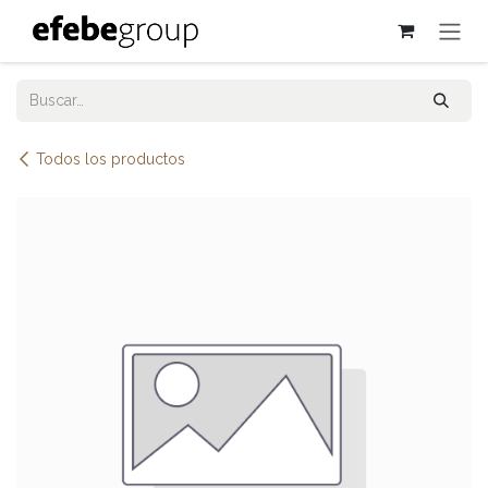
Ir al contenido
Todos los productos