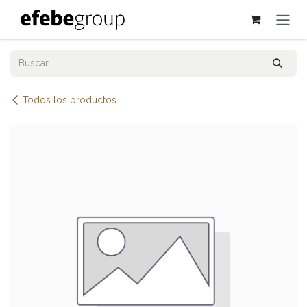
Ir al contenido
Todos los productos