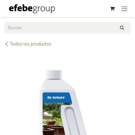
Ir al contenido
Todos los productos