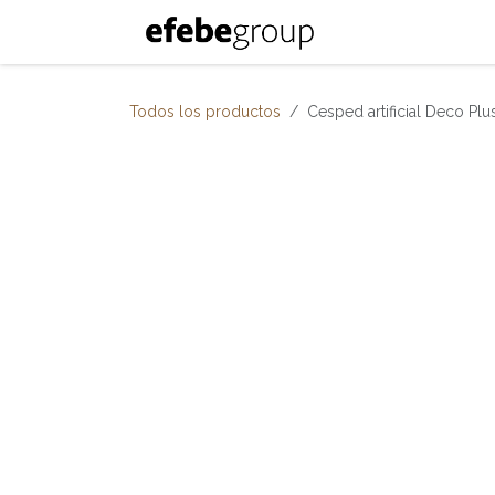
Ir al contenido
Inicio
Nosotro
Todos los productos
Cesped artificial Deco P